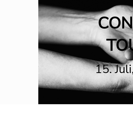
CON
TO
15. Jul