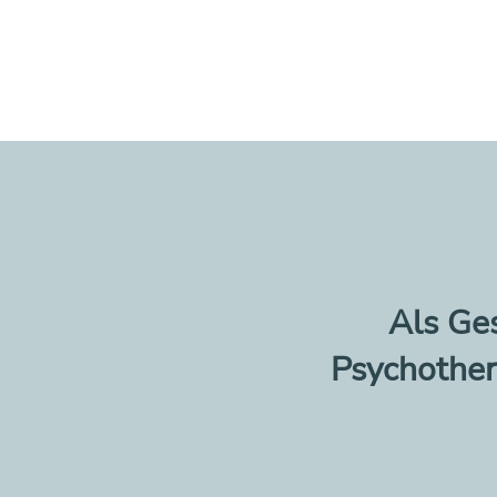
Als Ges
Psychother