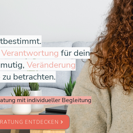
stbestimmt.
m
Verantwortung
für dein
 mutig,
Veränderung
 zu betrachten.
tung mit individueller Begleitung
ERATUNG ENTDECKEN