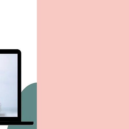
MEin Beratun
Einzelb
"Gestal
Ich begleite als G
ihrem individuell
Wir können entwe
der
Gestalttherap
Breisgau
zusammen
Buche jetzt