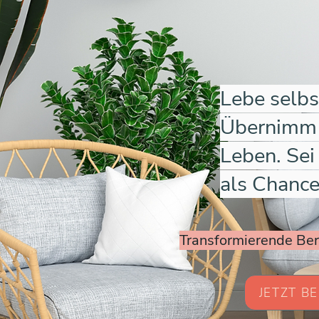
Lebe selb
Übernim
Leben. Sei
als Chance
Transformierende Bera
JETZT B