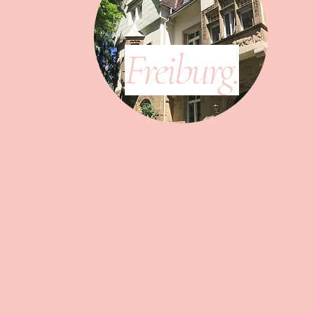
gsAngebot
Freiburg.
eratung
treise"
estalttherapeutin und Beraterin Menschen auf
en Weg in ein selbstbestimmtes Leben.
der online via
Zoom
oder in
eutischen
Gemeinschaftspraxis
in
Freiburg im
 arbeiten.